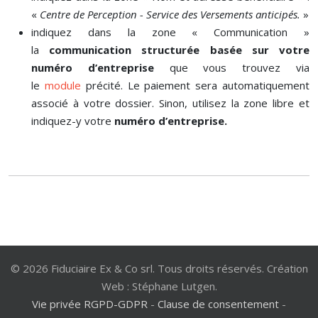
«
Centre de Perception - Service des Versements anticipés.
»
indiquez dans la zone « Communication »
la
communication structurée basée sur votre
numéro d’entreprise
que vous trouvez via
le
module
précité. Le paiement sera automatiquement
associé à votre dossier. Sinon, utilisez la zone libre et
indiquez-y votre
numéro d’entreprise.
© 2026 Fiduciaire Ex & Co srl. Tous droits réservés. Création
Web : Stéphane Lutgen.
Vie privée RGPD-GDPR
-
Clause de consentement
-