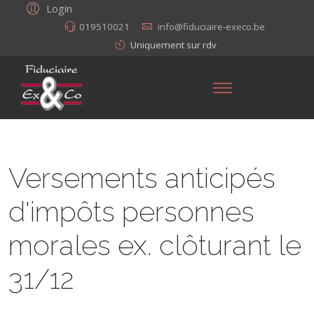
Login
019510021
info@fiduciaire-execo.be
Uniquement sur rdv
Versements anticipés
d'impôts personnes
morales ex. clôturant le
31/12