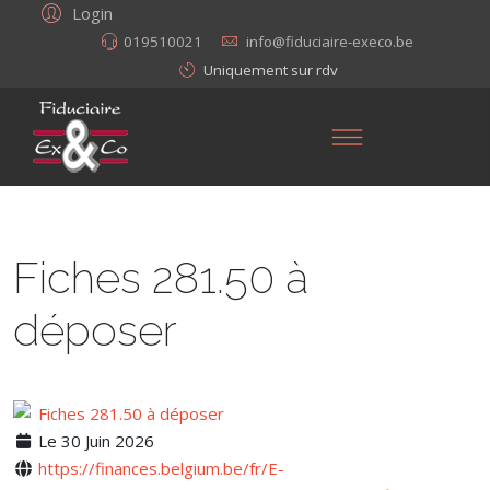
Login
019510021
info@fiduciaire-execo.be
Uniquement sur rdv
Fiches 281.50 à
déposer
Le 30 Juin 2026
https://finances.belgium.be/fr/E-