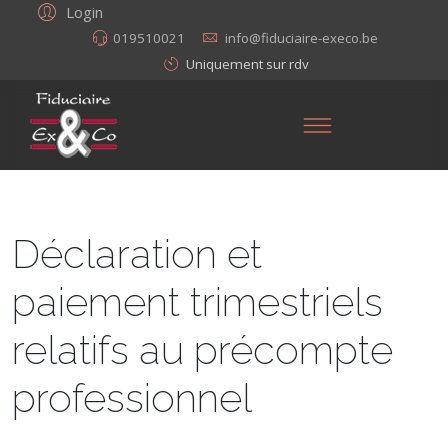
Login
019510021
info@fiduciaire-execo.be
Uniquement sur rdv
Déclaration et
paiement trimestriels
relatifs au précompte
professionnel