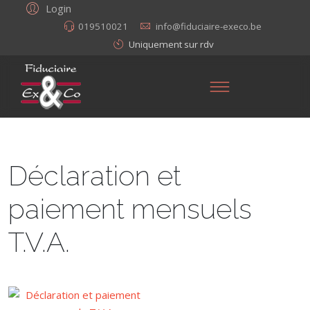
Login
019510021
info@fiduciaire-execo.be
Uniquement sur rdv
Déclaration et
paiement mensuels
T.V.A.