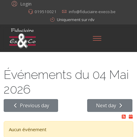
Login
019510021
info@fiduciaire-execo.be
Uniquement sur rdv
Événements du 04 Mai
2026
Previous day
Next day
Aucun événement