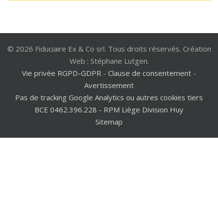
© 2026 Fiduciaire Ex & Co srl. Tous droits réservés. Création
Web : Stéphane Lutgen.
Vie privée RGPD-GDPR
-
Clause de consentement
-
Avertissement
Pas de tracking Google Analytics ou autres cookies tiers
BCE 0462.396.228 - RPM Liège Division Huy
Sitemap