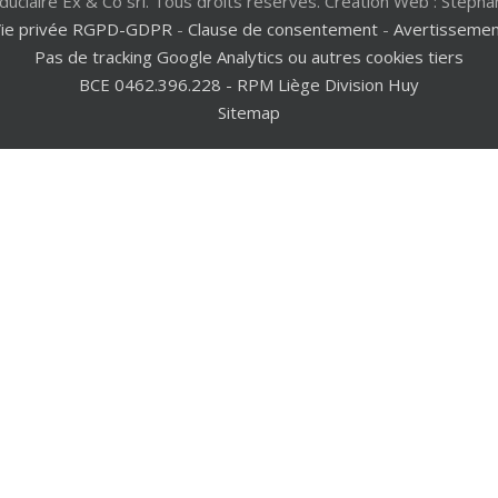
duciaire Ex & Co srl. Tous droits réservés. Création Web : Stépha
Vie privée RGPD-GDPR
-
Clause de consentement
-
Avertisseme
Pas de tracking Google Analytics ou autres cookies tiers
BCE 0462.396.228 - RPM Liège Division Huy
Sitemap