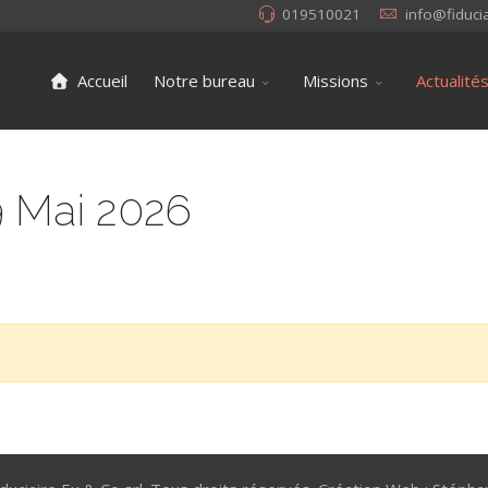
019510021
info@fiduci
Accueil
Notre bureau
Missions
Actualité
 Mai 2026