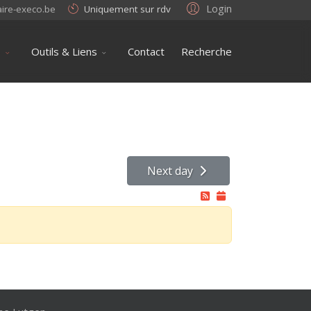
Login
aire-execo.be
Uniquement sur rdv
s
Outils & Liens
Contact
Recherche
Next day