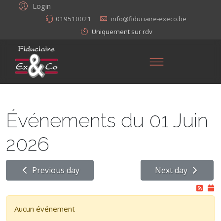
Login
019510021
info@fiduciaire-execo.be
Uniquement sur rdv
Événements du 01 Juin
2026
Previous day
Next day
Aucun événement