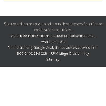
© 2026 Fiduciaire Ex & Co srl. Tous droits réservés. Création
Web : Stéphane Lutgen.
Vie privée RGPD-GDPR
-
Clause de consentement
-
Avertissement
Pas de tracking Google Analytics ou autres cookies tiers
BCE 0462.396.228 - RPM Liège Division Huy
Sitemap