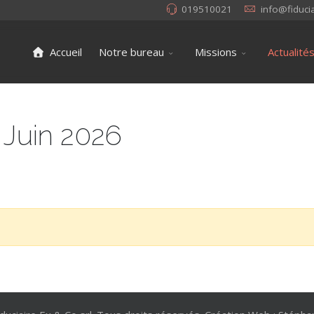
019510021
info@fiduci
Accueil
Notre bureau
Missions
Actualité
Juin 2026