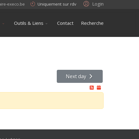
Login
aire-execo.be
Uniquement sur rdv
s
Outils & Liens
Contact
Recherche
Next day