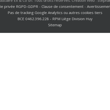
duciaire Ex & Co srl. Tous droits réservés. Création Web : Stépha
Vie privée RGPD-GDPR
-
Clause de consentement
-
Avertisseme
Pas de tracking Google Analytics ou autres cookies tiers
BCE 0462.396.228 - RPM Liège Division Huy
Sitemap