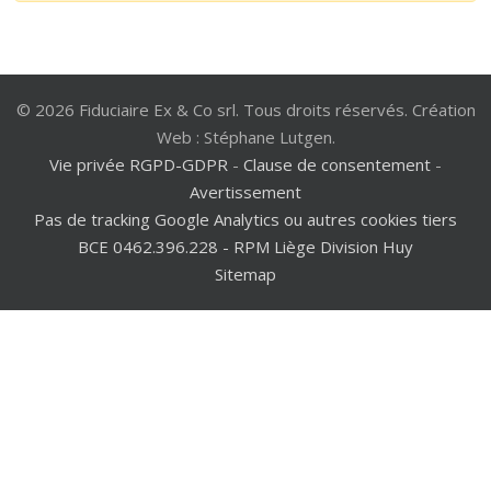
© 2026 Fiduciaire Ex & Co srl. Tous droits réservés. Création
Web : Stéphane Lutgen.
Vie privée RGPD-GDPR
-
Clause de consentement
-
Avertissement
Pas de tracking Google Analytics ou autres cookies tiers
BCE 0462.396.228 - RPM Liège Division Huy
Sitemap