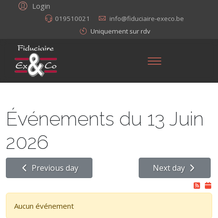
Login
019510021
info@fiduciaire-execo.be
Uniquement sur rdv
Événements du 13 Juin
2026
Previous day
Next day
Aucun événement