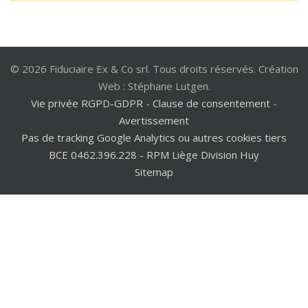
© 2026 Fiduciaire Ex & Co srl. Tous droits réservés. Création
Web : Stéphane Lutgen.
Vie privée RGPD-GDPR
-
Clause de consentement
-
Avertissement
Pas de tracking Google Analytics ou autres cookies tiers
BCE 0462.396.228 - RPM Liège Division Huy
Sitemap