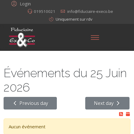
Login
019510021
info@fiduciaire-execo.be
Uniquement sur rdv
Événements du 25 Juin
2026
Previous day
Next day
Aucun événement