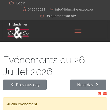
Login
019510021
info@fiduciaire-execo.be
Uniquement sur rdv
Événements du 26
Juillet 2026
Previous day
Next day
Aucun événement