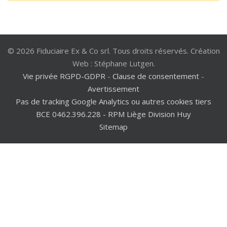
© 2026 Fiduciaire Ex & Co srl. Tous droits réservés. Création
Web : Stéphane Lutgen.
Vie privée RGPD-GDPR
-
Clause de consentement
-
Avertissement
Pas de tracking Google Analytics ou autres cookies tiers
BCE 0462.396.228 - RPM Liège Division Huy
Sitemap