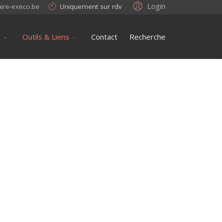
Login
aire-execo.be
Uniquement sur rdv
s
Outils & Liens
Contact
Recherche