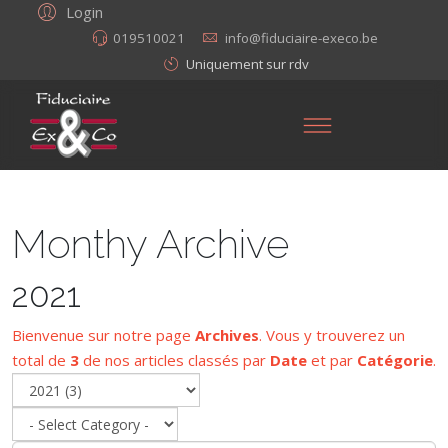
Login
019510021
info@fiduciaire-execo.be
Uniquement sur rdv
Monthy Archive
2021
Bienvenue sur notre page
Archives
. Vous y trouverez un
total de
3
de nos articles classés par
Date
et par
Catégorie
.