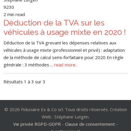
9230
2 min read
Déduction de la TVA sur les
véhicules à usage mixte en 2020 !
Déduction de la TVA grevant les dépenses relatives aux
véhicules à usage mixte (professionnel et privé) : adaptation
de la méthode de calcul semi-forfaitaire pour 2020 En règle
générale : 3 méthodes
...
read more..
Résultats 1 à 3 sur 3
© 2026 Fiduciaire Ex & Co srl. Tous droits réservés. Création
Web : Stéphane Lutgen.
Vie privée RGPD-GDPR
-
Clause de consentement
-