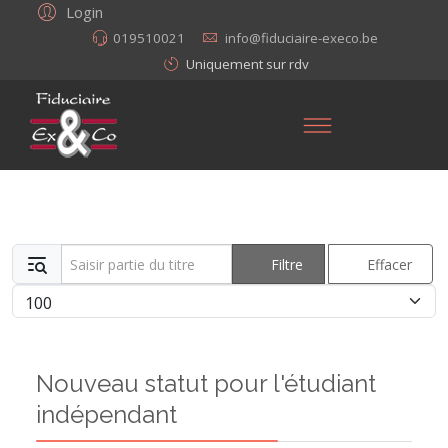
Login
019510021
info@fiduciaire-execo.be
Uniquement sur rdv
Saisir partie du titre
Filtre
Effacer
Afficher #
Nouveau statut pour l'étudiant
indépendant