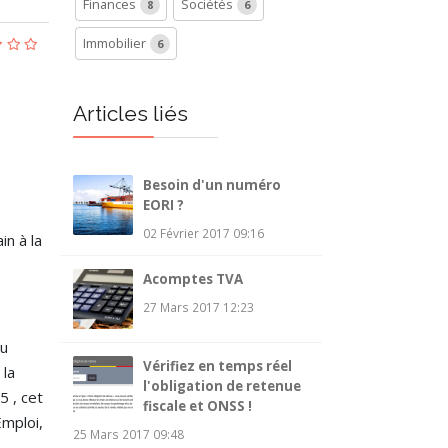
Finances
Sociétés
8
6
Immobilier
6
Articles liés
Besoin d'un numéro
EORI ?
02 Février 2017 09:16
in à la
Acomptes TVA
27 Mars 2017 12:23
au
Vérifiez en temps réel
 la
l'obligation de retenue
5 , cet
fiscale et ONSS !
Emploi,
25 Mars 2017 09:48