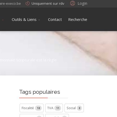
Login
aire-execo.be
Uniquement sur rdv
s
Outils & Liens
Contact
Recherche
onnaie scripturale est la règle.
Tags populaires
Fiscalité
TVA
Social
18
11
8