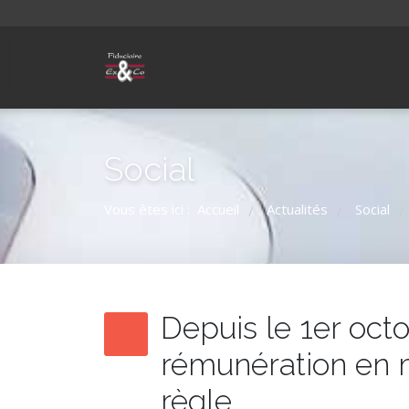
Social
Vous êtes ici :
Accueil
Actualités
Social
/
/
/
Depuis le 1er oct
rémunération en m
règle.