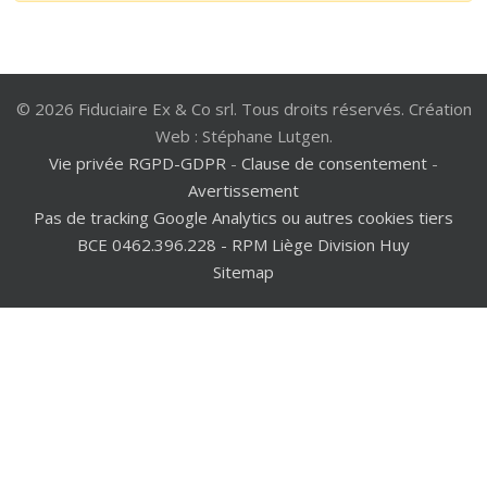
© 2026 Fiduciaire Ex & Co srl. Tous droits réservés. Création
Web : Stéphane Lutgen.
Vie privée RGPD-GDPR
-
Clause de consentement
-
Avertissement
Pas de tracking Google Analytics ou autres cookies tiers
BCE 0462.396.228 - RPM Liège Division Huy
Sitemap