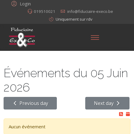
Login
019510021
info@fiduciaire-execo.be
Uniquement sur rdv
Événements du 05 Juin
2026
Previous day
Next day
Aucun événement