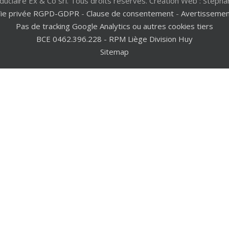
duciaire Ex & Co srl. Tous droits réservés. Création Web : Stépha
Vie privée RGPD-GDPR
-
Clause de consentement
-
Avertisseme
Pas de tracking Google Analytics ou autres cookies tiers
BCE 0462.396.228 - RPM Liège Division Huy
Sitemap