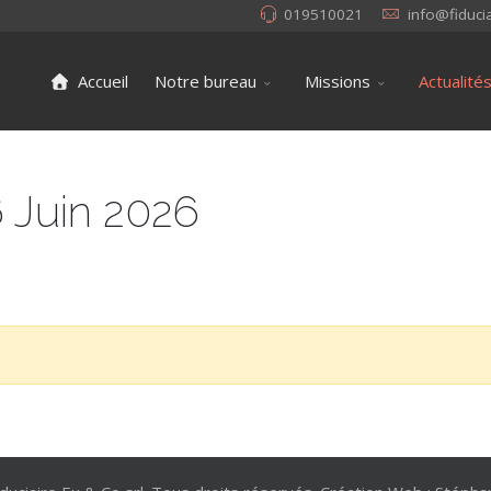
019510021
info@fiduci
Accueil
Notre bureau
Missions
Actualité
 Juin 2026