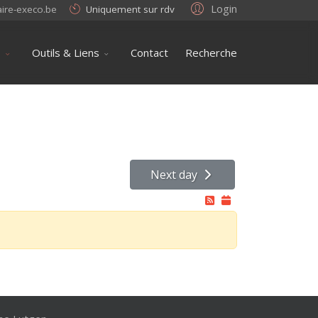
Login
aire-execo.be
Uniquement sur rdv
s
Outils & Liens
Contact
Recherche
Next day