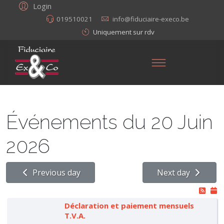
Login
019510021
info@fiduciaire-execo.be
Uniquement sur rdv
Événements du 20 Juin
2026
Previous day
Next day
Déclaration et paiement mensuels
T.V.A.