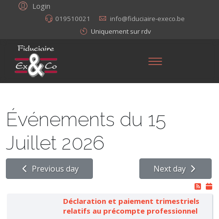
Login
019510021
info@fiduciaire-execo.be
Uniquement sur rdv
Événements du 15
Juillet 2026
Previous day
Next day
Déclaration et paiement trimestriels
relatifs au précompte professionnel