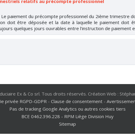
mestriels relatifs au précompte professionnel
 ! Le paiement du précompte professionnel du 2ième trimestre do
ion doit être déposée et la date à laquelle le paiement doit ê
oujours quelques jours ouvrables entre l'instruction de paiement 
duciaire Ex & Co srl. Tous droits réservés. Création Web : Stépha
Vie privée RGPD-GDPR
-
Clause de consentement
-
Avertisseme
Pas de tracking Google Analytics ou autres cookies tiers
BCE 0462.396.228 - RPM Liège Division Huy
Sitemap