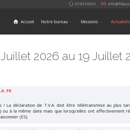
019510021
info@fiduci
Accueil
Notre bureau
Missions
Actualité
uillet 2026 au 19 Juillet
.A. FR
s ! La déclaration de T.V.A. doit être télétransmise au plus ta
 ou à la même date mais que lorsqu'elles ont effectivement ré
aisonnier (ES).