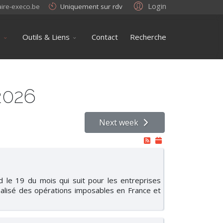
Login
aire-execo.be
Uniquement sur rdv
s
Outils & Liens
Contact
Recherche
 2026
Next week
rd le 19 du mois qui suit pour les entreprises
alisé des opérations imposables en France et