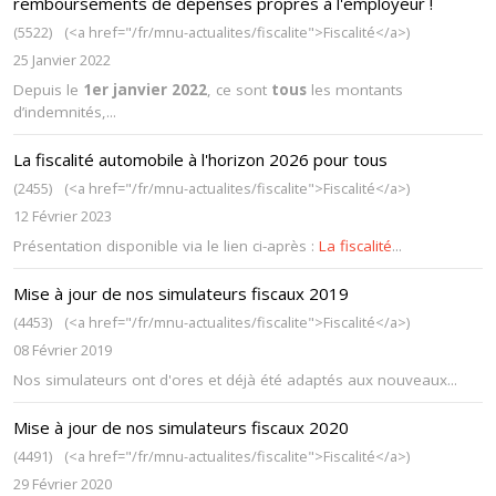
remboursements de dépenses propres à l'employeur !
(5522)
(<a href="/fr/mnu-actualites/fiscalite">Fiscalité</a>)
25 Janvier 2022
Depuis le
1er janvier 2022
, ce sont
tous
les montants
d’indemnités,...
La fiscalité automobile à l'horizon 2026 pour tous
(2455)
(<a href="/fr/mnu-actualites/fiscalite">Fiscalité</a>)
12 Février 2023
Présentation disponible via le lien ci-après :
La fiscalité
...
Mise à jour de nos simulateurs fiscaux 2019
(4453)
(<a href="/fr/mnu-actualites/fiscalite">Fiscalité</a>)
08 Février 2019
Nos simulateurs ont d'ores et déjà été adaptés aux nouveaux...
Mise à jour de nos simulateurs fiscaux 2020
(4491)
(<a href="/fr/mnu-actualites/fiscalite">Fiscalité</a>)
29 Février 2020