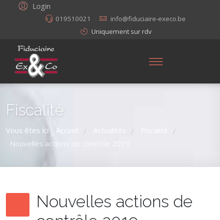
Login
019510021
info@fiduciaire-execo.be
Uniquement sur rdv
Fiscalité
Vous êtes ici :
Accueil
Actualités
Fiscalité
/
/
/
Nouvelles actions de contrôle 2019
Nouvelles actions de